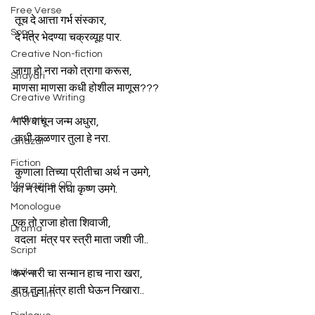
Free Verse
 तूच दे आत्ता गर्भ संस्कार,
Song
 दे मंत्र भेदण्या चक्रव्यूह पार.
Creative Non-fiction
जागा हो नरा नको त्रागा करूस,
Shayari
माणसा माणसा कधी होशील माणूस???
Creative Writing
Artwork
नारी वाचून जन्म अधुरा,
 कधी कळणार तुला हे नरा.
Ghazal
Fiction
 कुणाला तिच्या प्रीतीचा अर्थ न उमगे,
Magazine QR
का न त्यांना राधा कृष्ण उमगे.
Monologue
एक तो राजा होता शिवाजी,
Drama
 वदला  मंत्र पर स्त्री माता जशी जी..
Script
Haiku
कर नारी चा सन्मान हाच नारा खरा,
हाच तुला मंत्र हाती घेऊन निखारा..
Short Film