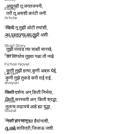
 असूनही तू जगतजननी,
Essay
 तरी तू असशी करंटी जनी.
Article
Song
 दिली तू तुझी ओटी तयांशी,
का प्रतारणा मग तुझी अशी.
Creative Writing
Short Story
 तुझी परवड त्या साक्षी सारखे,
Poetry
 का लागतेय तुझ्या गळा ती नखे.
Fiction Novel
 कुणी तुझी हत्या,कुणी अब्रू घेई,
Letter
कुणी तुझे तुकडे करी राई राई..
shayari
Poem
किती दर्शना अन् किती निर्भया,
किती सरस्वती अन्  किती श्रद्धा,
Prose
तुलाच लढायचे आहे ह्या युद्धा..
Gazal
Short poems
 नको हार मानू ह्या हैवांनाशी,
तू आहे सावित्री,जिजाऊ जशी.
Quote