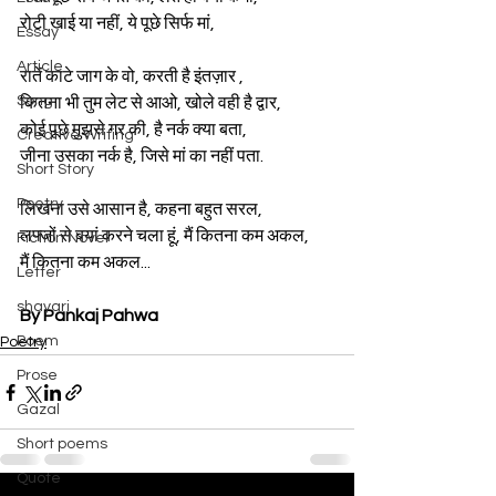
रोटी खाई या नहीं, ये पूछे सिर्फ मां,
Essay
Article
रातें काटे जाग के वो, करती है इंतज़ार ,
Song
कितना भी तुम लेट से आओ, खोले वही है द्वार,
कोई पूछे मुझसे गर की, है नर्क क्या बता,
Creative Writing
जीना उसका नर्क है, जिसे मां का नहीं पता.
Short Story
Poetry
लिखना उसे आसान है, कहना बहुत सरल,
लफ्जों से बयां करने चला हूं, मैं कितना कम अकल,
Fiction Novel
मैं कितना कम अकल...
Letter
shayari
By Pankaj Pahwa
Poem
Poetry
Prose
Gazal
Short poems
Quote