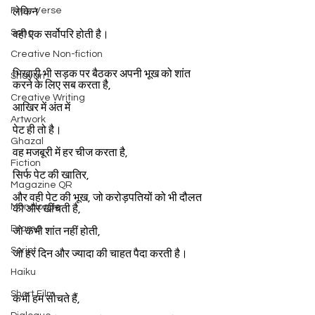
Free Verse
लेकिन
Song
वही एक सर्वोपरि होती है।
Creative Non-fiction
भिखारी भी सड़क पर बैठकर अपनी भूख को शांत 
Shayari
करने के लिए सब करता है,
Creative Writing
आखिर में अंत में
Artwork
पेट ही तो है।
Ghazal
वह मजबूरी में हर चीज करता है,
Fiction
सिर्फ पेट की खातिर,
Magazine QR
और वही पेट की भूख, जो करोड़पतियों को भी दौलत 
Monologue
की और खींचती है,
Drama
जो कभी शांत नहीं होती,
Script
जो हर दिन और ज्यादा की चाहत पैदा करती है।
Haiku
Short Film
कभी हम सोचते हैं,