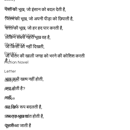
Essay
पैसों की भूख, जो इंसान को बदल देती है,
Article
जिस्म की भूख, जो अपनी पीड़ा को छिपाती है,
Song
सत्ता की भूख, जो हर हद पार करती है,
Creative Writing
लेकिन सबसे गहरी भूख वह है,
Short Story
जो किसी को नहीं दिखती,
Poetry
जो भीतर की खाली जगह को भरने की कोशिश करती 
है।
Fiction Novel
Letter
भूख कभी खत्म नहीं होती,
shayari
क्या होती है?
Poem
नहीं,
Prose
यह सिर्फ रूप बदलती है,
Gazal
जब एक भूख शांत होती है,
Short poems
Quote
दूसरी आ जाती है