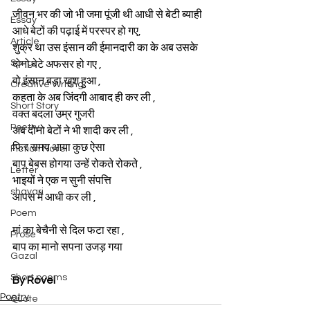
जीवन भर की जो भी जमा पूंजी थी आधी से बेटी ब्याही
Essay
आधे बेटों की पढ़ाई में परस्पर हो गए,
Article
शुक्र था उस इंसान की ईमानदारी का के अब उसके 
Song
दोनो बेटे अफसर हो गए ,
वो इंसान बड़ा खुश हुआ ,
Creative Writing
कहता के अब जिंदगी आबाद ही कर ली ,
Short Story
वक्त बदला उम्र गुजरी
Poetry
अब दोनो बेटों ने भी शादी कर ली ,
फिर समय आया कुछ ऐसा
Fiction Novel
बाप बेबस होगया उन्हें रोकते रोकते ,
Letter
भाइयों ने एक न सुनी संपत्ति
shayari
आपस में आधी कर ली ,
Poem
मां का बेचैनी से दिल फटा रहा ,
Prose
बाप का मानो सपना उजड़ गया
Gazal
Short poems
By Rovel
Poetry
Quote