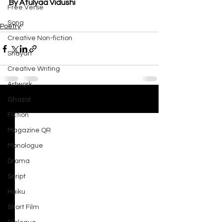
By Atulyaa Vidushi
Free Verse
Song
Poetry
Creative Non-fiction
Shayari
Creative Writing
Artwork
Ghazal
See All
Recent Posts
Fiction
Magazine QR
Monologue
Drama
Script
Haiku
Short Film