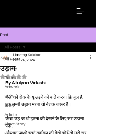
Hashtag
Kalakar
Post
All Posts
Hashtag Kalakar
All Posts
Dec 24, 2024
उड़ान
Poetry
Rated NaN out of 5 stars.
Poem
By Atulyaa Vidushi
Artwork
Story
पंखों को रोक के यू उड़ने की बातें करना फ़िज़ुल हैं,
एक लम्बी उड़ान भरना तो बेशक जरूर है।
Story
Article
ऊंचा उड़ जाओ इतना की देखने के लिए सर उठाना 
Short Story
पड़े ,
और बन जाओ इतने काबिल की देखे कोई तो उसे सर 
Essay