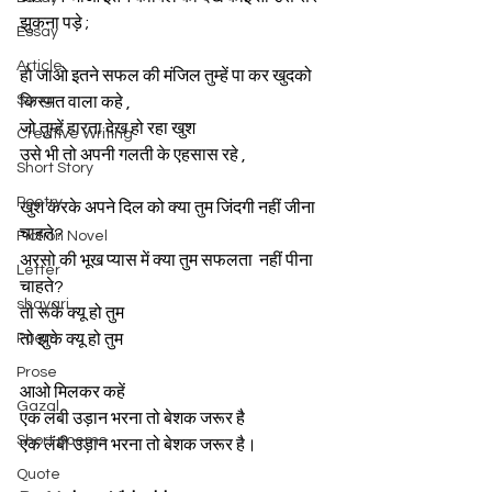
झुकना पड़े ;
Essay
Article
हो जाओ इतने सफल की मंजिल तुम्हें पा कर खुदको 
Song
किस्मत वाला कहे ,
जो तुम्हें हारता देख हो रहा खुश 
Creative Writing
उसे भी तो अपनी गलती के एहसास रहे ,
Short Story
Poetry
खुश करके अपने दिल को क्या तुम जिंदगी नहीं जीना 
चाहते?
Fiction Novel
अरसो की भूख प्यास में क्या तुम सफलता  नहीं पीना 
Letter
चाहते? 
shayari
तो रूके क्यू हो तुम 
Poem
तो झुके क्यू हो तुम 
Prose
आओ मिलकर कहें 
Gazal
एक लंबी उड़ान भरना तो बेशक जरूर है 
Short poems
एक लंबी उड़ान भरना तो बेशक जरूर है।
Quote