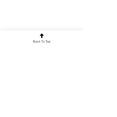
Back To Top
Poem
See All
Recent Posts