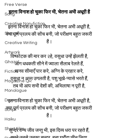
Free Verse
इतना विनाश हो चुका फिर भी, चेतना अभी अधूरी है
Song
Creative Non-fiction
इतना विनाश हो चुका फिर भी, चेतना अभी अधूरी है,
Shayari
क्या पूर्ण प्रलय की सोंच बनी, जो परीक्षण बहुत जरूरी 
है।
Creative Writing
Artwork
विष्फोटक की मार कर २हे, वसुधा उन्हें झेलती है,
Ghazal
आग धध‌कती सीने में ज्वाला सैलाब रेलते हैं,
मानव सीमाएँ पार करे, अग्नि के प्रहार करे,
Fiction
वसुधा न अन्न उगलती है, पशु भूखे-प्यासे भरते हैं,
Magazine QR
तब भी आप सभी देशों की, अभिलाषा न पूरी है,
Monologue
Drama
इतना विनाश हो चुका फिर भी, चेतना अभी अधूरी है,
क्या पूर्ण प्रलय की सोंच बनी, जो परीक्षण बहुत जरूरी 
Script
है।
Haiku
Short Film
सुन्दर वन्य जीव जन्तु भी, इस दिव्य धरा पर रहते हैं,
तुमने उनसे उनका सुन्दर, बना घरौंदा छीन लिया,