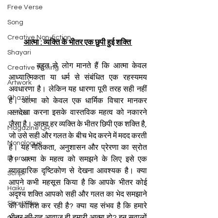
Free Verse
Song
Creative Non-fiction
आत्मा : व्यक्ति के भीतर एक छुपी हुई शक्ति 
Shayari
        बहुत से लोग मानते हैं कि आत्मा केवल 
Creative Writing
आध्यात्मिकता या धर्म से संबंधित एक रहस्यमय 
Artwork
अवधारणा है। लेकिन यह धारणा पूरी तरह सही नहीं 
Ghazal
है। आत्मा को केवल एक धार्मिक विचार मानकर 
अनदेखा करना इसके वास्तविक महत्व को नकारने 
Fiction
जैसा है। आत्मा हर व्यक्ति के भीतर छिपी एक शक्ति है, 
Magazine QR
जो उसे सही और गलत के बीच भेद करने में मदद करती 
Monologue
है। यह नैतिकता, अनुशासन और प्रेरणा का स्रोत 
Drama
है। आत्मा के महत्व को समझने के लिए इसे एक 
व्यावहारिक दृष्टिकोण से देखना आवश्यक है। क्या 
Script
आपने कभी महसूस किया है कि आपके भीतर कोई 
Haiku
अदृश्य शक्ति आपको सही और गलत का भेद समझाने 
Short Film
की कोशिश कर रही है? क्या यह संभव है कि हमारे 
भीतर की यह आवाज ही हमारी आत्मा हो? इन सवालों 