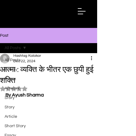
Hashtag
Kalakar
Post
All Posts
Hashtag Kalakar
All Posts
Dec 22, 2024
आत्मा : व्यक्ति के भीतर एक छुपी हुई
Poetry
शक्ति
Poem
Artwork
Rated NaN out of 5 stars.
By Ayush Sharma
Story
Story
Article
Short Story
Essay