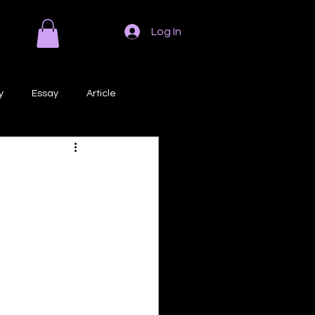
Log In
y
Essay
Article
Poem
Prose
ri
Creative Writing