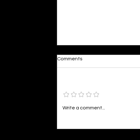
Dumb or In Love
Comments
By Kavya Mehulkumar Mehta are
poets dumb — or just in love? to
the world, they may seem dumb,
Add a rating
but for them, love is inevitable.
poems are reminders of love
that can’t be forgotten, shan’t
Write a comment...
be forgotten