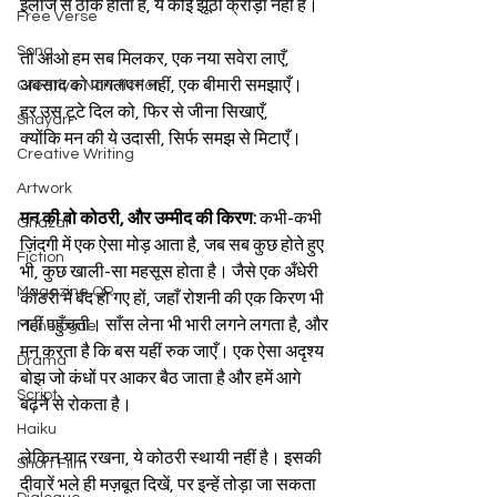
इलाज से ठीक होता है, ये कोई झूठी क्रीड़ा नहीं है।
Free Verse
Song
तो आओ हम सब मिलकर, एक नया सवेरा लाएँ,
अवसाद को पागलपन नहीं, एक बीमारी समझाएँ।
Creative Non-fiction
हर उस टूटे दिल को, फिर से जीना सिखाएँ,
Shayari
क्योंकि मन की ये उदासी, सिर्फ समझ से मिटाएँ।
Creative Writing
Artwork
मन की वो कोठरी, और उम्मीद की किरण: 
कभी-कभी 
Ghazal
ज़िंदगी में एक ऐसा मोड़ आता है, जब सब कुछ होते हुए 
Fiction
भी, कुछ खाली-सा महसूस होता है। जैसे एक अँधेरी 
Magazine QR
कोठरी में बंद हो गए हों, जहाँ रोशनी की एक किरण भी 
नहीं पहुँचती। साँस लेना भी भारी लगने लगता है, और 
Monologue
मन करता है कि बस यहीं रुक जाएँ। एक ऐसा अदृश्य 
Drama
बोझ जो कंधों पर आकर बैठ जाता है और हमें आगे 
Script
बढ़ने से रोकता है।
Haiku
लेकिन याद रखना, ये कोठरी स्थायी नहीं है। इसकी 
Short Film
दीवारें भले ही मज़बूत दिखें, पर इन्हें तोड़ा जा सकता 