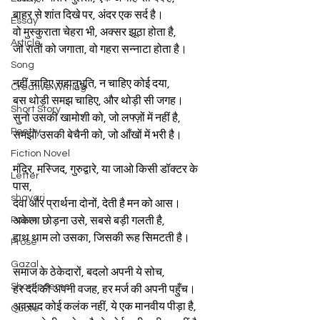
बाहर से शांत दिखे पर, अंदर एक सर्द है।
Essay
वो मुस्कुराता चेहरा भी, अक्सर झूठा होता है,
Article
जो रातों को जगाता, वो गहरा सन्नाटा होता है।
Song
नहीं चाहिए सहानुभूति, न चाहिए कोई दया,
Creative Writing
बस थोड़ी समझ चाहिए, और थोड़ी सी जगह।
Short Story
सुनो उसकी खामोशी को, जो लफ्ज़ों में नहीं है,
Poetry
समझो उसकी बेचैनी को, जो आँखों में भरी है।
Fiction Novel
मंदिर, मस्जिद, गुरुद्वारे, या जाओ किसी डॉक्टर के 
Letter
पास,
shayari
दवा और प्रार्थना दोनों, देती है मन को आस।
Poem
अकेला छोड़ना उसे, सबसे बड़ी गलती है,
हाथ थाम लो उसका, जिसकी रूह सिमटती है।
Prose
Gazal
समाज के ठेकेदारों, बदलो अपनी ये सोच,
Short poems
हर दर्द की अपनी वजह, हर मर्ज की अपनी पहुँच।
अवसाद कोई कलंक नहीं, ये एक मानवीय पीड़ा है,
Quote