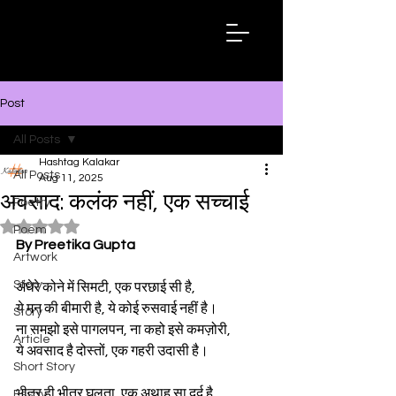
Hashtag
Kalakar
Post
All Posts
Hashtag Kalakar
All Posts
Aug 11, 2025
अवसाद: कलंक नहीं, एक सच्चाई
Poetry
Rated NaN out of 5 stars.
Poem
By Preetika Gupta
Artwork
Story
अंधेरे कोने में सिमटी, एक परछाई सी है,
ये मन की बीमारी है, ये कोई रुसवाई नहीं है।
Story
ना समझो इसे पागलपन, ना कहो इसे कमज़ोरी,
Article
ये अवसाद है दोस्तों, एक गहरी उदासी है।
Short Story
भीतर ही भीतर घुलता, एक अथाह सा दर्द है,
Essay