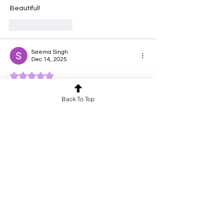
Beautiful!
Like
Reply
Seema Singh
Dec 14, 2025
Rated 5 out of 5 stars.
What a lovely poetry😭🤌🏻
Back To Top
Edited
Like
Reply
Seema Pathak
Dec 14, 2025
Rated 5 out of 5 stars.
This is genuinely beautiful 🥹
Like
Reply