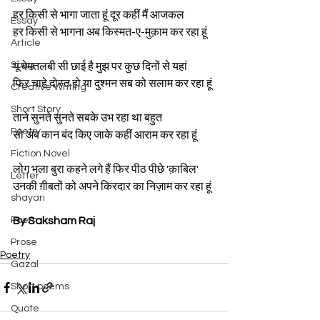
हर किसी से भागा जाता हूं दूर कहीं मैं आजकल 
Essay
हर किसी से भागना अब किस्मत-ए-मुक़ाम कर रहा हूं
Article
Song
यूं बेमतलबी सी छाई है मुझ पर कुछ दिनों से यहां 
फिर चाहे दोस्त हो या दुश्मन सब को सलाम कर रहा हूं 
Creative Writing
Short Story
ताने सुनते सुनते सबके उभ रहा था बहुत 
Poetry
सो अब कान बंद किए जाके कहीं आराम कर रहा हूं 
Fiction Novel
लोग भला बुरा कहने लगे हैं फिर पीठ पीछे 'क़ाबिल'
Letter
उनकी ग़ीबतों को अपने किरदार का निज़ाम कर रहा हूं
shayari
Poem
By Saksham Raj
Prose
Poetry
Gazal
Short poems
Quote